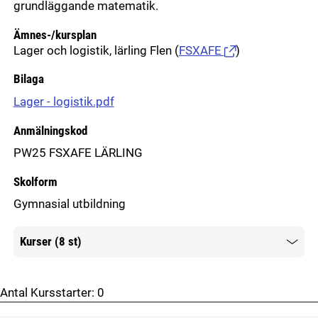
grundläggande matematik.
Ämnes-/kursplan
Lager och logistik, lärling Flen
(
FSXAFE
)
Bilaga
Lager - logistik.pdf
Anmälningskod
PW25 FSXAFE LÄRLING
Skolform
Gymnasial utbildning
Kurser (8 st)
Mer information
Antal Kursstarter:
0